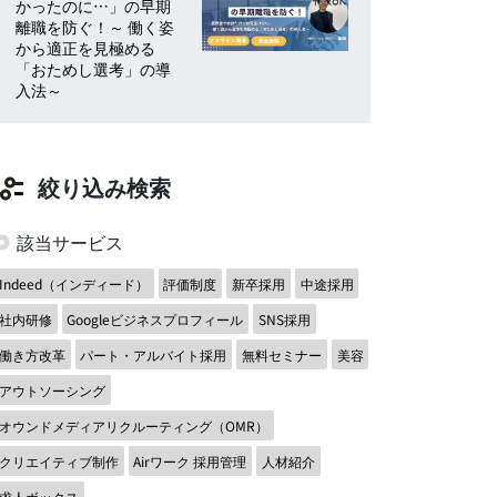
かったのに…」の早期
離職を防ぐ！～ 働く姿
から適正を見極める
「おためし選考」の導
入法～
絞り込み検索
該当サービス
Indeed（インディード）
評価制度
新卒採用
中途採用
社内研修
Googleビジネスプロフィール
SNS採用
働き方改革
パート・アルバイト採用
無料セミナー
美容
アウトソーシング
オウンドメディアリクルーティング（OMR）
クリエイティブ制作
Airワーク 採用管理
人材紹介
求人ボックス