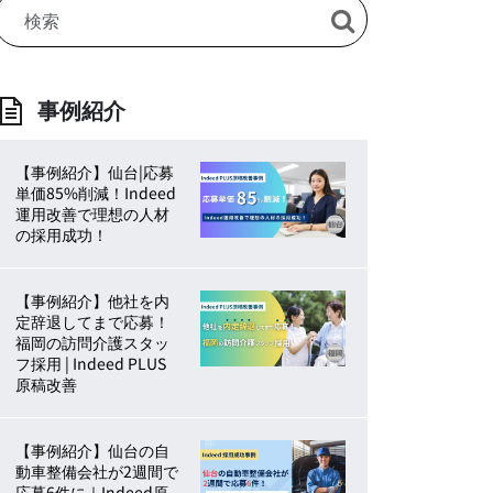
事例紹介
【事例紹介】仙台|応募
単価85%削減！Indeed
運用改善で理想の人材
の採用成功！
【事例紹介】他社を内
定辞退してまで応募！
福岡の訪問介護スタッ
フ採用 | Indeed PLUS
原稿改善
【事例紹介】仙台の自
動車整備会社が2週間で
応募6件に｜Indeed原